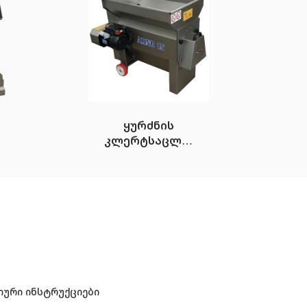
ყურძნის
კლერტსაცლელი,
ინტეგრირებული
დურდოს
ტუმბოთი.
მოდელი ARNO
ური ინსტრუქციები