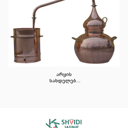
სვეტით
არყის
სახდელები
(ალამბიკი)