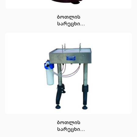
ბოთლის
სარეცხი
(წყლის
ჭავლით)
ბოთლის
სარეცხი
ფილტრით