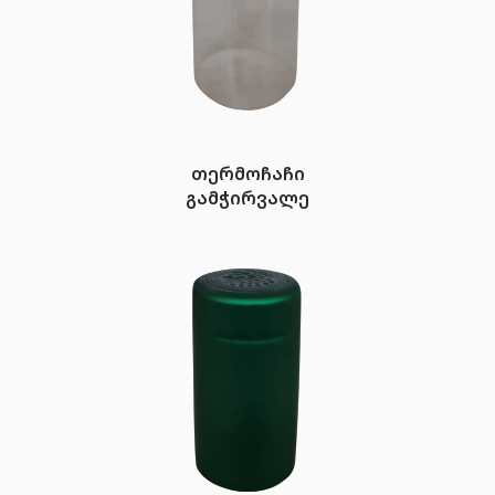
თერმოჩაჩი
გამჭირვალე