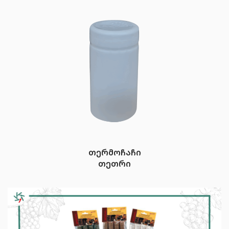
თერმოჩაჩი
თეთრი