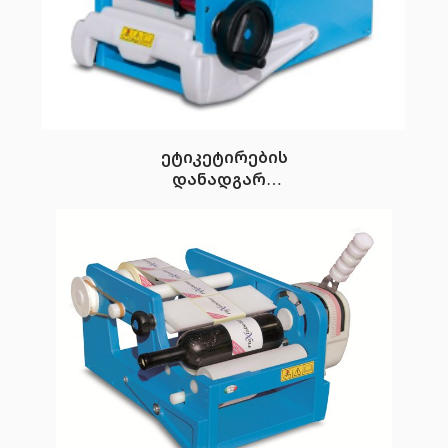
ეტიკეტირების
დანადგარი
FleXlabeller PE