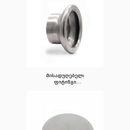
მისადუღებელი
ფიტინგი
GAROLLA